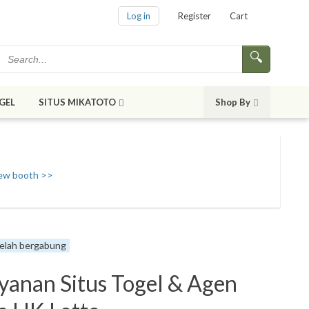
Log in
Register
Cart
🔍
GEL
SITUS MIKATOTO
Shop By
ew booth >>
elah bergabung
anan Situs Togel & Agen