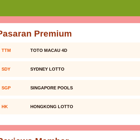
Pasaran Premium
TTM
TOTO MACAU 4D
SDY
SYDNEY LOTTO
SGP
SINGAPORE POOLS
HK
HONGKONG LOTTO