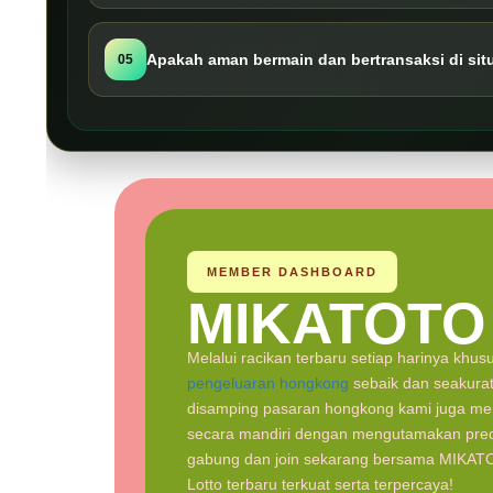
Apakah aman bermain dan bertransaksi di situ
05
MEMBER DASHBOARD
MIKATOTO
Melalui racikan terbaru setiap harinya kh
pengeluaran hongkong
sebaik dan seakurat
disamping pasaran hongkong kami juga meny
secara mandiri dengan mengutamakan predik
gabung dan join sekarang bersama MIKA
Lotto terbaru terkuat serta terpercaya!