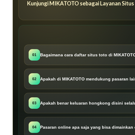
Kunjungi MIKATOTO sebagai Layanan Situs T
Bagaimana cara daftar situs toto di MIKATOT
01
Apakah di MIKATOTO mendukung pasaran lai
02
Apakah benar keluaran hongkong disini selal
03
Pasaran online apa saja yang bisa dimainka
04