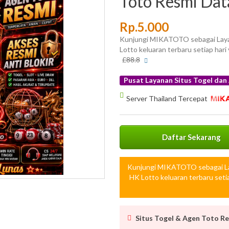
Toto Resmi Dat
Rp.5.000
Kunjungi MIKATOTO sebagai Laya
Lotto keluaran terbaru setiap hari 
More
£88.8
info
Pusat Layanan Situs Togel dan
More
Server Thailand Tercepat
info
Daftar Sekarang
Kunjungi MIKATOTO sebagai La
HK Lotto keluaran terbaru setia
Situs Togel & Agen Toto R