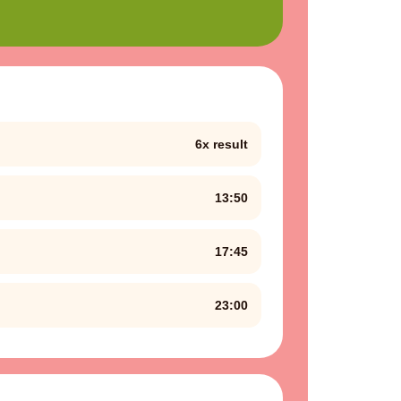
6x result
13:50
17:45
23:00