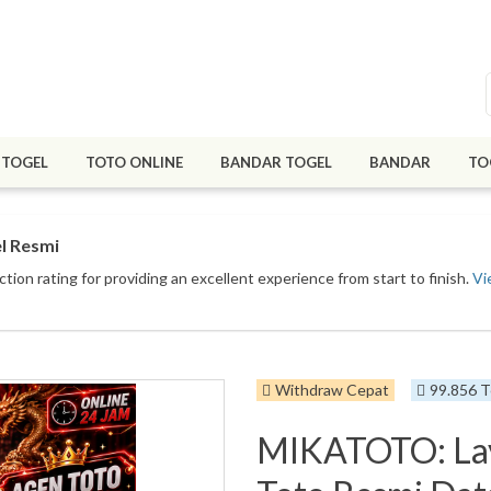
 TOGEL
TOTO ONLINE
BANDAR TOGEL
BANDAR
TO
l Resmi
tion rating for providing an excellent experience from start to finish.
Vi
Withdraw Cepat
99.856 T
MIKATOTO: Lay