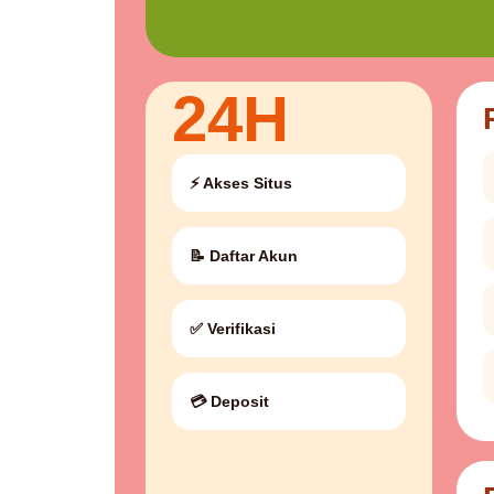
24H
⚡ Akses Situs
📝 Daftar Akun
✅ Verifikasi
💳 Deposit