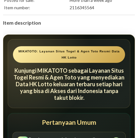
Posted for sale:
More than a week ago
Item number:
2116345564
Item description
MIKATOTO: Layanan Situs Togel & Agen Toto Resmi Data
HK Lotto
Kunjungi MIKATOTO sebagai Layanan Situs
Togel Resmi & Agen Toto yang menyediakan
Data HK Lotto keluaran terbaru setiap hari
yang bisa di Akses dari Indonesia tanpa
takut blokir.
Pertanyaan Umum