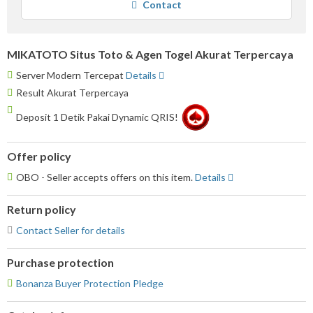
Contact
user
feedback
MIKATOTO Situs Toto & Agen Togel Akurat Terpercaya
Server Modern Tercepat
Details
Result Akurat Terpercaya
Deposit 1 Detik Pakai Dynamic QRIS!
Offer policy
OBO - Seller accepts offers on this item.
Details
Return policy
Contact Seller for details
Purchase protection
Bonanza Buyer Protection Pledge