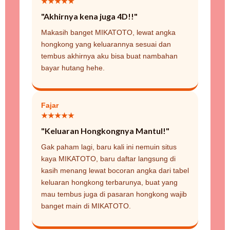
★★★★★
"Akhirnya kena juga 4D!!"
Makasih banget MIKATOTO, lewat angka
hongkong yang keluarannya sesuai dan
tembus akhirnya aku bisa buat nambahan
bayar hutang hehe.
Fajar
★★★★★
"Keluaran Hongkongnya Mantul!"
Gak paham lagi, baru kali ini nemuin situs
kaya MIKATOTO, baru daftar langsung di
kasih menang lewat bocoran angka dari tabel
keluaran hongkong terbarunya, buat yang
mau tembus juga di pasaran hongkong wajib
banget main di MIKATOTO.