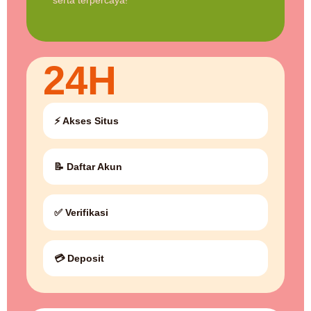
serta terpercaya!
24H
⚡ Akses Situs
📝 Daftar Akun
✅ Verifikasi
💳 Deposit