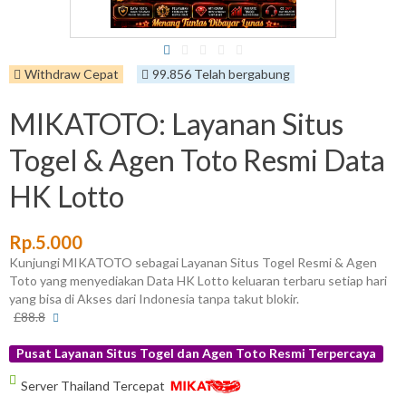
Withdraw Cepat
99.856 Telah bergabung
MIKATOTO: Layanan Situs
Togel & Agen Toto Resmi Data
HK Lotto
Rp.5.000
Kunjungi MIKATOTO sebagai Layanan Situs Togel Resmi & Agen
Toto yang menyediakan Data HK Lotto keluaran terbaru setiap hari
yang bisa di Akses dari Indonesia tanpa takut blokir.
More
£88.8
info
Pusat Layanan Situs Togel dan Agen Toto Resmi Terpercaya
More
Server Thailand Tercepat
info