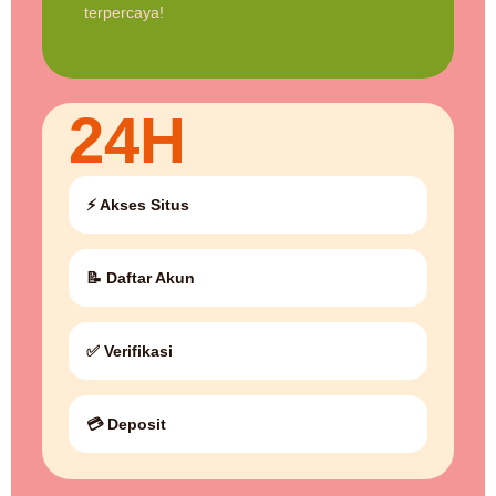
terpercaya!
24H
⚡ Akses Situs
📝 Daftar Akun
✅ Verifikasi
💳 Deposit