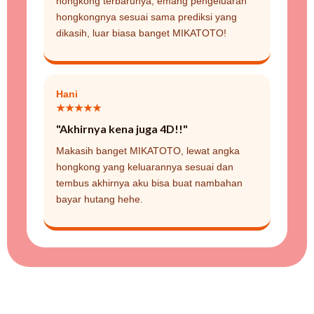
hongkong terbarunya, emang pengeluaran
hongkongnya sesuai sama prediksi yang
dikasih, luar biasa banget MIKATOTO!
Hani
★★★★★
"Akhirnya kena juga 4D!!"
Makasih banget MIKATOTO, lewat angka
hongkong yang keluarannya sesuai dan
tembus akhirnya aku bisa buat nambahan
bayar hutang hehe.