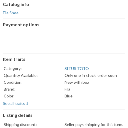
Catalog info
Fila Shoe
Payment options
PayPal
PayPal,
Maestro
accepted
MasterCard,
accepted
Visa,
Discover,
and
Item traits
American
Express
Category:
SITUS TOTO
accepted
Quantity Available:
Only one in stock, order soon
Condition:
New with box
Brand:
Fila
Color:
Blue
Department:
Unisex Kids
See all traits
Type:
Athletic
Listing details
Model:
FILA WANDERUN
Style:
Sneaker
Shipping discount:
Seller pays shipping for this item.