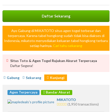
info
Daftar Sekarang
Ayo Gabung di MIKATOTO situs agen togel terbesar dan
terpercaya. Karena tabel hongkong sudah tidak bisa diakses di
Indonesia, mikatoto menyediakan keluaran tabel hongkong terbaru
setiap harinya.
Cari tahu sekarang
Situs Toto & Agen Togel Rujukan Akurat Terpercaya
Daftar Segera!
Gabung
Sekarang
Kunjungi
Agen Terpercaya
Bandar Akurat
MIKATOTO
5.0
(1,950 transactions)
stars