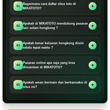
Bagaimana cara daftar situs toto di
01
MIKATOTO?
Apakah di MIKATOTO mendukung pasaran
02
lain selain hongkong ?
Apakah benar keluaran hongkong disini
03
selalu tepat waktu ?
Pasaran online apa saja yang bisa
04
dimainkan di MIKATOTO?
Apakah aman bermain dan bertransaksi di
05
situs ini?