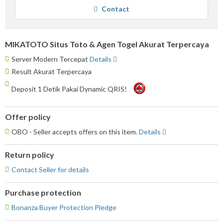
average
Contact
user
feedback
MIKATOTO Situs Toto & Agen Togel Akurat Terpercaya
Server Modern Tercepat
Details
Result Akurat Terpercaya
Deposit 1 Detik Pakai Dynamic QRIS!
Offer policy
OBO - Seller accepts offers on this item.
Details
Return policy
Contact Seller for details
Purchase protection
Bonanza Buyer Protection Pledge