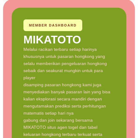
MEMBER DASHBOARD
MIKATOTO
Melalui racikan terbaru setiap harinya
khususnya untuk pasaran hongkong yang
selalu memberikan pengeluaran hongkong
sebaik dan seakurat mungkin untuk para
player
disamping pasaran hongkong kami juga
menyediakan banyak pasaran lain yang bisa
kalian eksplorasi secara mandiri dengan
mengutamakan prediksi serta perhitungan
matematis setiap hari nya
gabung dan join sekarang bersama
MIKATOTO situs agen togel dan tabel
keluaran hongkong terbaru terkuat serta