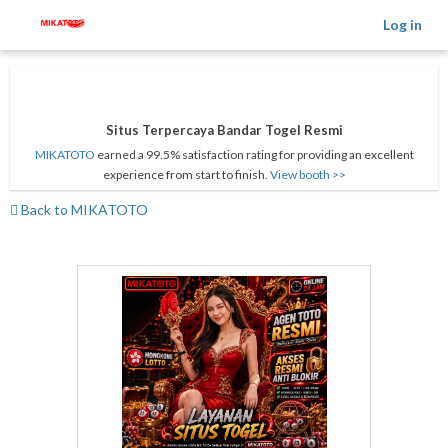
Log in
Situs Terpercaya Bandar Togel Resmi
MIKATOTO
earned a 99.5% satisfaction rating for providing an excellent
experience from start to finish.
View booth >>
Back to MIKATOTO