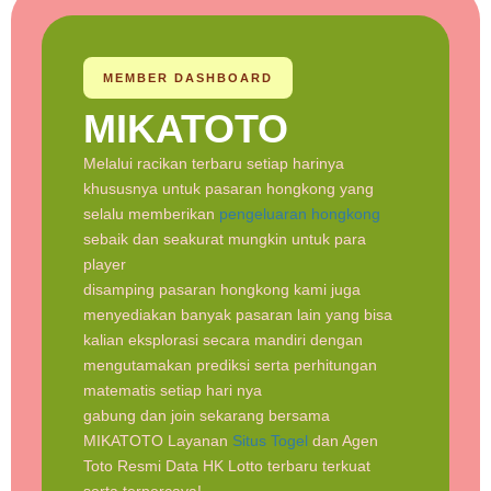
MEMBER DASHBOARD
MIKATOTO
Melalui racikan terbaru setiap harinya
khususnya untuk pasaran hongkong yang
selalu memberikan
pengeluaran hongkong
sebaik dan seakurat mungkin untuk para
player
disamping pasaran hongkong kami juga
menyediakan banyak pasaran lain yang bisa
kalian eksplorasi secara mandiri dengan
mengutamakan prediksi serta perhitungan
matematis setiap hari nya
gabung dan join sekarang bersama
MIKATOTO Layanan
Situs Togel
dan Agen
Toto Resmi Data HK Lotto terbaru terkuat