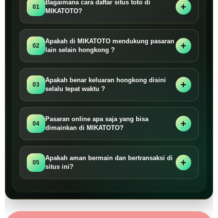
Bagaimana cara daftar situs toto di
01
MIKATOTO?
Apakah di MIKATOTO mendukung pasaran
02
lain selain hongkong ?
Apakah benar keluaran hongkong disini
03
selalu tepat waktu ?
Pasaran online apa saja yang bisa
04
dimainkan di MIKATOTO?
Apakah aman bermain dan bertransaksi di
05
situs ini?