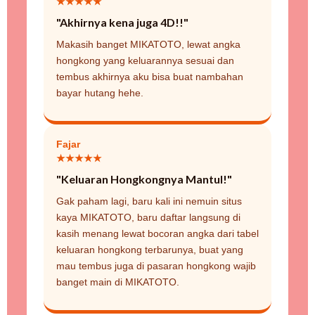
★★★★★
"Akhirnya kena juga 4D!!"
Makasih banget MIKATOTO, lewat angka
hongkong yang keluarannya sesuai dan
tembus akhirnya aku bisa buat nambahan
bayar hutang hehe.
Fajar
★★★★★
"Keluaran Hongkongnya Mantul!"
Gak paham lagi, baru kali ini nemuin situs
kaya MIKATOTO, baru daftar langsung di
kasih menang lewat bocoran angka dari tabel
keluaran hongkong terbarunya, buat yang
mau tembus juga di pasaran hongkong wajib
banget main di MIKATOTO.