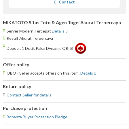
Contact
user
feedback
MIKATOTO Situs Toto & Agen Togel Akurat Terpercaya
Server Modern Tercepat
Details
Result Akurat Terpercaya
Deposit 1 Detik Pakai Dynamic QRIS!
Offer policy
OBO - Seller accepts offers on this item.
Details
Return policy
Contact Seller for details
Purchase protection
Bonanza Buyer Protection Pledge