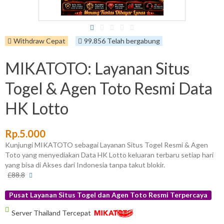
Withdraw Cepat
99.856 Telah bergabung
MIKATOTO: Layanan Situs
Togel & Agen Toto Resmi Data
HK Lotto
Rp.5.000
Kunjungi MIKATOTO sebagai Layanan Situs Togel Resmi & Agen
Toto yang menyediakan Data HK Lotto keluaran terbaru setiap hari
yang bisa di Akses dari Indonesia tanpa takut blokir.
More
£88.8
info
Pusat Layanan Situs Togel dan Agen Toto Resmi Terpercaya
More
Server Thailand Tercepat
info