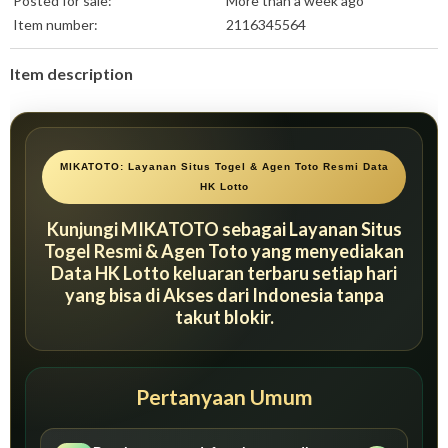
Posted for sale:
More than a week ago
Item number:
2116345564
Item description
MIKATOTO: Layanan Situs Togel & Agen Toto Resmi Data
HK Lotto
Kunjungi MIKATOTO sebagai Layanan Situs
Togel Resmi & Agen Toto yang menyediakan
Data HK Lotto keluaran terbaru setiap hari
yang bisa di Akses dari Indonesia tanpa
takut blokir.
Pertanyaan Umum