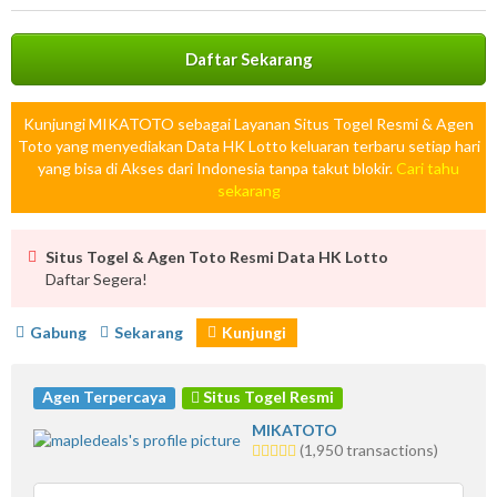
Daftar Sekarang
Kunjungi MIKATOTO sebagai Layanan Situs Togel Resmi & Agen
Toto yang menyediakan Data HK Lotto keluaran terbaru setiap hari
yang bisa di Akses dari Indonesia tanpa takut blokir.
Cari tahu
sekarang
Situs Togel & Agen Toto Resmi Data HK Lotto
Daftar Segera!
Gabung
Sekarang
Kunjungi
Agen Terpercaya
Situs Togel Resmi
MIKATOTO
5.0
(1,950 transactions)
stars
average